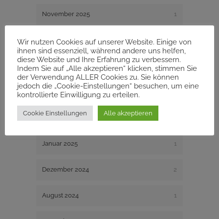
November 2025
1
September 2025
1
Wir nutzen Cookies auf unserer Website. Einige von
ihnen sind essenziell, während andere uns helfen,
diese Website und Ihre Erfahrung zu verbessern.
Juli 2025
1
Indem Sie auf „Alle akzeptieren“ klicken, stimmen Sie
der Verwendung ALLER Cookies zu. Sie können
jedoch die „Cookie-Einstellungen“ besuchen, um eine
Mai 2025
1
kontrollierte Einwilligung zu erteilen.
Cookie Einstellungen
Alle akzeptieren
März 2025
3
Januar 2025
1
Dezember 2024
2
August 2024
1