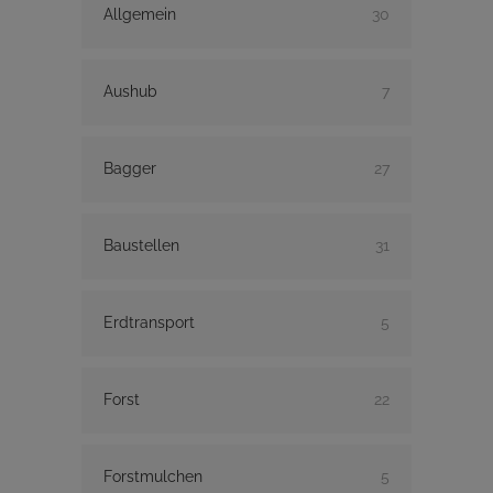
Allgemein
30
Aushub
7
Bagger
27
Baustellen
31
Erdtransport
5
Forst
22
Forstmulchen
5