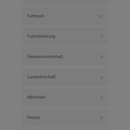
Fuhrpark
12
Futterlieferung
2
Gewässerunterhalt
6
Landwirtschaft
9
Milchvieh
4
Presse
8