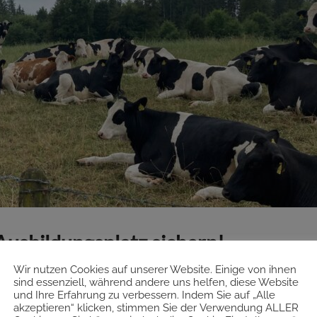
Ausbildungsplatz sichern!
Wir nutzen Cookies auf unserer Website. Einige von ihnen
ieh
105
sind essenziell, während andere uns helfen, diese Website
und Ihre Erfahrung zu verbessern. Indem Sie auf „Alle
akzeptieren“ klicken, stimmen Sie der Verwendung ALLER