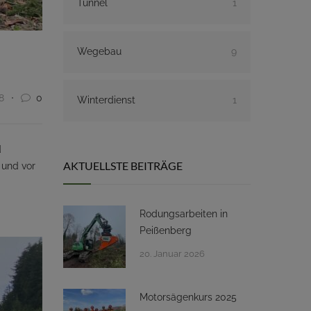
Tunnel
1
Wegebau
9
8
0
Winterdienst
1
d
AKTUELLSTE BEITRÄGE
 und vor
Rodungsarbeiten in
Peißenberg
20. Januar 2026
Motorsägenkurs 2025