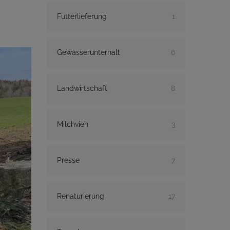
Futterlieferung
1
Gewässerunterhalt
6
Landwirtschaft
8
Milchvieh
3
Presse
7
Renaturierung
17