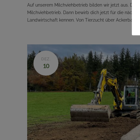
Auf unserem Milchviehbetrieb bilden wir jetzt aus. Du
Milchviehbetrieb. Dann bewirb dich jetzt für die nächst
Landwirtschaft kennen. Von Tierzucht über Ackerbau b
DEZ.
10