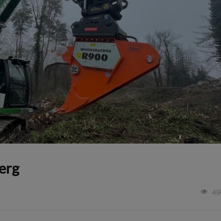
erg
49