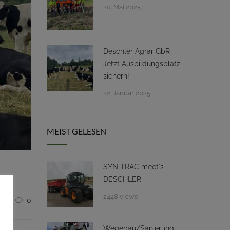
20. Mai 2025
Deschler Agrar GbR –
Jetzt Ausbildungsplatz
sichern!
22. Januar 2025
MEIST GELESEN
SYN TRAC meet´s
DESCHLER
2448 views
8
0
Wegebau/Sanierung