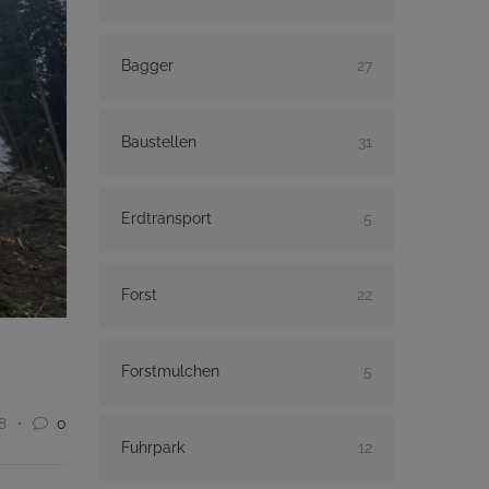
Bagger
27
Baustellen
31
Erdtransport
5
Forst
22
Forstmulchen
5
8
0
Fuhrpark
12