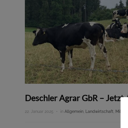
Deschler Agrar GbR – Jetzt 
22. Januar 2025
in
Allgemein
,
Landwirtschaft
,
Milchv