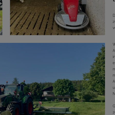
D
z
v
W
A
i
e
m
m
A
u
N
G
z