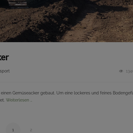
ker
sport
134
 Gemüseacker gebaut. Um eine lockeres und feines Bodengef
et.
Weiterlesen …
1
2