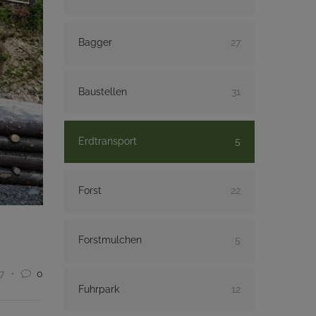
Bagger
27
Baustellen
31
Erdtransport
5
Forst
22
Forstmulchen
5
7
0
Fuhrpark
12