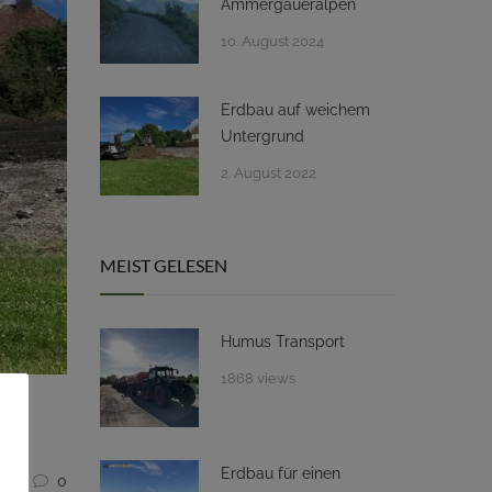
Ammergaueralpen
10. August 2024
Erdbau auf weichem
Untergrund
2. August 2022
MEIST GELESEN
Humus Transport
1868 views
Erdbau für einen
2
0