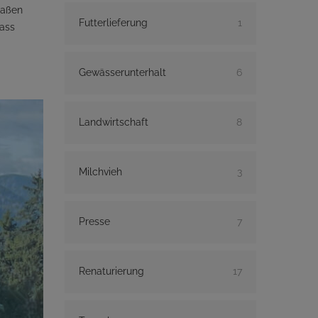
raßen
Futterlieferung
1
dass
Gewässerunterhalt
6
Landwirtschaft
8
Milchvieh
3
Presse
7
Renaturierung
17