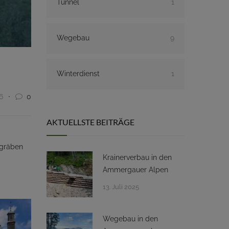
Tunnel
1
Wegebau
9
Winterdienst
1
6
0
AKTUELLSTE BEITRÄGE
sgräben
Krainerverbau in den
Ammergauer Alpen
13. Juli 2025
Wegebau in den