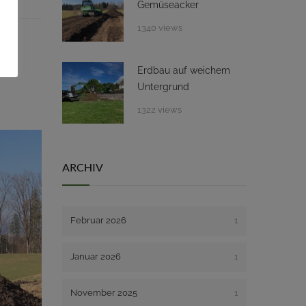
Gemüseacker
1340 views
ial
Erdbau auf weichem
Untergrund
1322 views
ARCHIV
Februar 2026
1
Januar 2026
1
November 2025
1