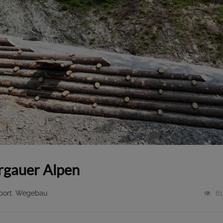
rgauer Alpen
port
,
Wegebau
81