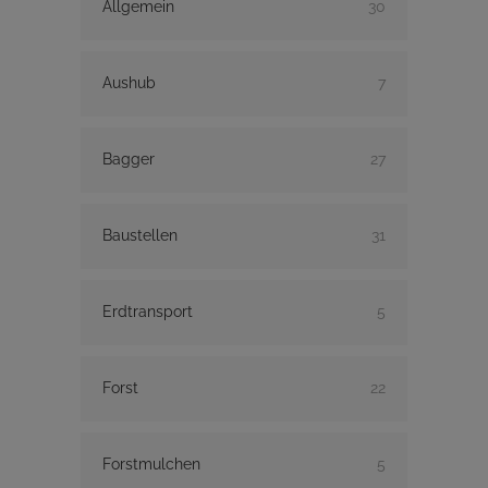
Allgemein
30
Aushub
7
Bagger
27
Baustellen
31
Erdtransport
5
Forst
22
Forstmulchen
5