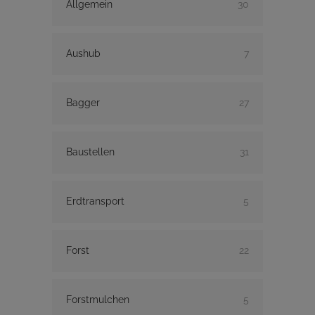
Allgemein
30
Aushub
7
Bagger
27
Baustellen
31
Erdtransport
5
Forst
22
Forstmulchen
5