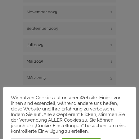
November 2025
1
September 2025
1
Juli 2025
1
Mai 2025
1
März 2025
3
Januar 2025
1
Wir nutzen Cookies auf unserer Website. Einige von
ihnen sind essenziell, während andere uns helfen,
diese Website und Ihre Erfahrung zu verbessern.
Dezember 2024
1
Indem Sie auf „Alle akzeptieren“ klicken, stimmen Sie
der Verwendung ALLER Cookies zu. Sie können
jedoch die „Cookie-Einstellungen“ besuchen, um eine
August 2024
1
kontrollierte Einwilligung zu erteilen.