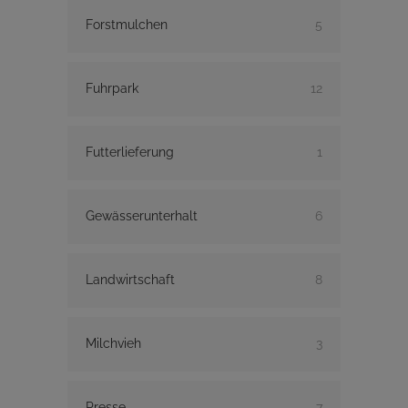
Forstmulchen
5
Fuhrpark
12
Futterlieferung
1
Gewässerunterhalt
6
Landwirtschaft
8
Milchvieh
3
Presse
7