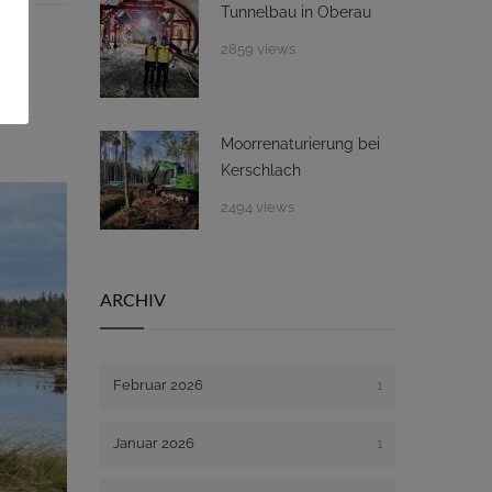
Tunnelbau in Oberau
d zu
2859 views
ie
Moorrenaturierung bei
Kerschlach
2494 views
ARCHIV
Februar 2026
1
Januar 2026
1