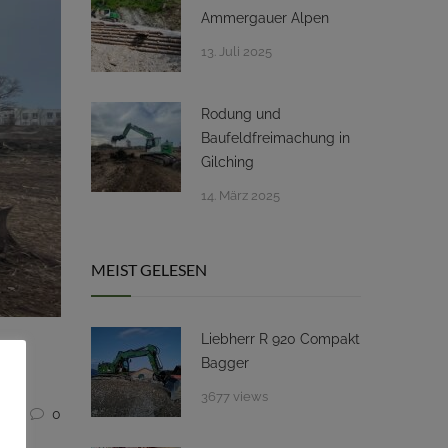
Ammergauer Alpen
13. Juli 2025
Rodung und
Baufeldfreimachung in
Gilching
14. März 2025
MEIST GELESEN
Liebherr R 920 Compakt
Bagger
3677 views
4
0