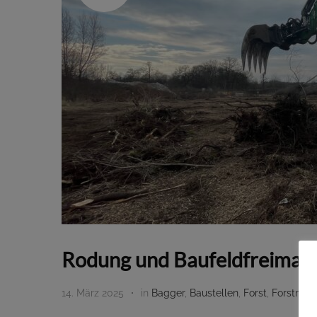
Rodung und Baufeldfreimach
14. März 2025
in
Bagger
,
Baustellen
,
Forst
,
Forstmul