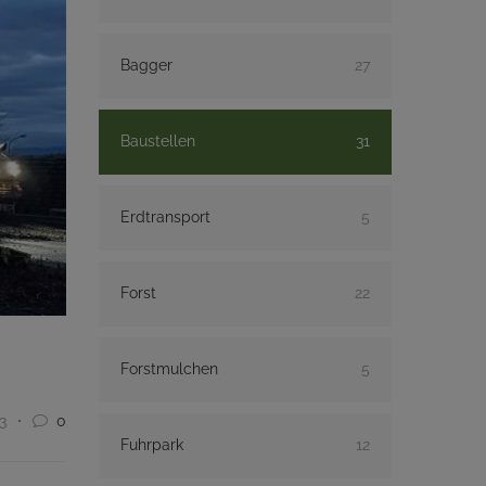
Bagger
27
Baustellen
31
Erdtransport
5
Forst
22
Forstmulchen
5
3
0
Fuhrpark
12