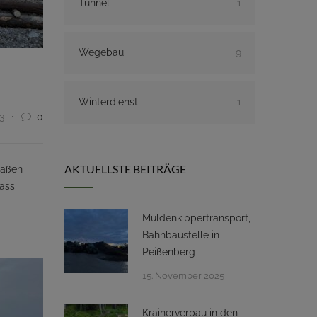
Tunnel
1
Wegebau
9
Winterdienst
1
3
0
AKTUELLSTE BEITRÄGE
raßen
dass
Muldenkippertransport,
Bahnbaustelle in
Peißenberg
15. November 2025
Krainerverbau in den