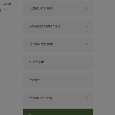
hreitet
Futterlieferung
2
pper
Gewässerunterhalt
6
Landwirtschaft
9
Milchvieh
4
Presse
8
Renaturierung
17