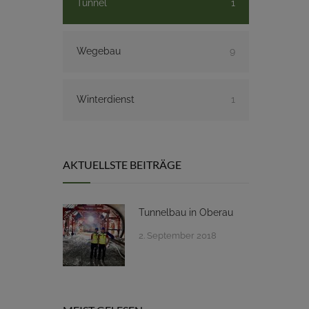
Tunnel
1
Wegebau
9
Winterdienst
1
AKTUELLSTE BEITRÄGE
Tunnelbau in Oberau
2. September 2018