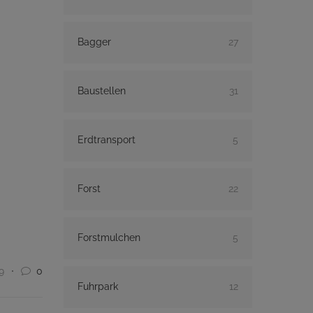
Bagger
27
Baustellen
31
Erdtransport
5
Forst
22
Forstmulchen
5
9
0
Fuhrpark
12