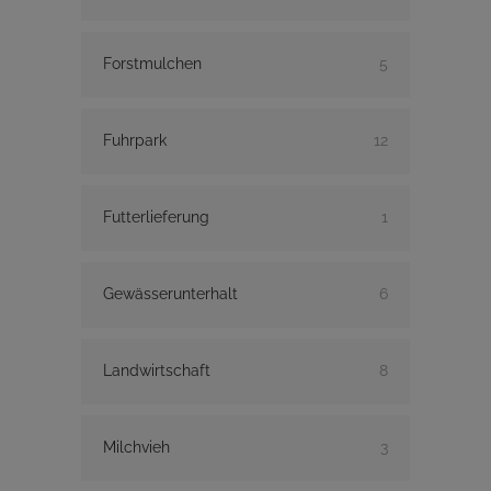
Forstmulchen
5
Fuhrpark
12
Futterlieferung
1
Gewässerunterhalt
6
Landwirtschaft
8
Milchvieh
3