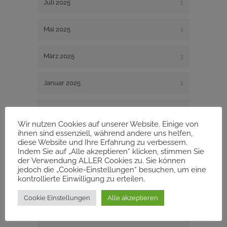
Juli 2025
1
Mai 2025
1
März 2025
3
Januar 2025
1
Dezember 2024
1
Wir nutzen Cookies auf unserer Website. Einige von
ihnen sind essenziell, während andere uns helfen,
August 2024
1
diese Website und Ihre Erfahrung zu verbessern.
Indem Sie auf „Alle akzeptieren“ klicken, stimmen Sie
der Verwendung ALLER Cookies zu. Sie können
Dezember 2023
1
jedoch die „Cookie-Einstellungen“ besuchen, um eine
kontrollierte Einwilligung zu erteilen.
November 2023
1
Cookie Einstellungen
Alle akzeptieren
August 2023
2