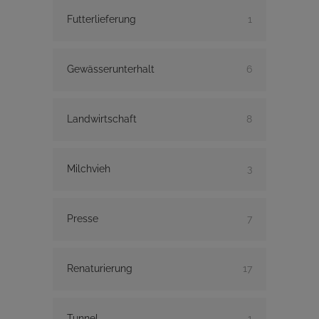
Futterlieferung
1
Gewässerunterhalt
6
Landwirtschaft
8
Milchvieh
3
Presse
7
Renaturierung
17
Tunnel
1