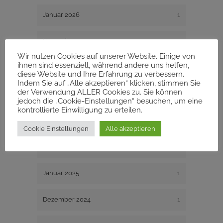
Januar 2026
1
November 2025
1
Wir nutzen Cookies auf unserer Website. Einige von
ihnen sind essenziell, während andere uns helfen,
September 2025
1
diese Website und Ihre Erfahrung zu verbessern.
Indem Sie auf „Alle akzeptieren“ klicken, stimmen Sie
der Verwendung ALLER Cookies zu. Sie können
Juli 2025
1
jedoch die „Cookie-Einstellungen“ besuchen, um eine
kontrollierte Einwilligung zu erteilen.
Mai 2025
1
Cookie Einstellungen
Alle akzeptieren
März 2025
3
Januar 2025
1
Dezember 2024
1