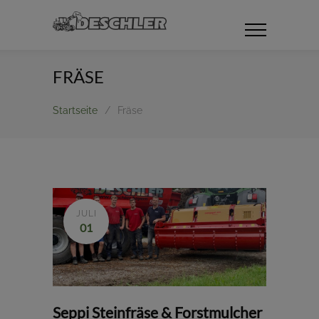
FRÄSE
Startseite
/
Fräse
JULI
01
Seppi Steinfräse & Forstmulcher