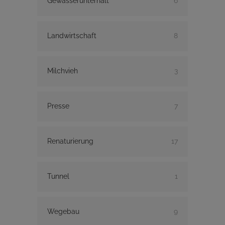
Gewässerunterhalt
6
Landwirtschaft
8
Milchvieh
3
Presse
7
Renaturierung
17
Tunnel
1
Wegebau
9