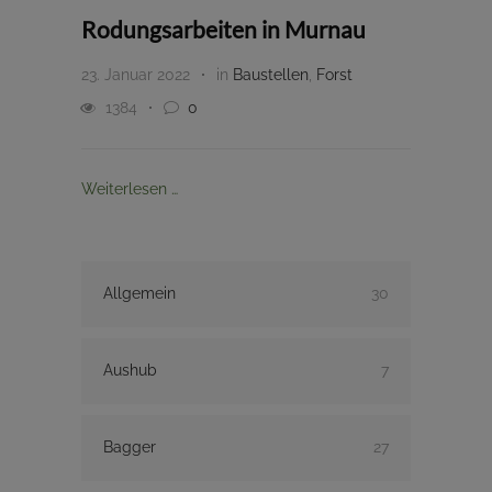
Rodungsarbeiten in Murnau
23. Januar 2022
in
Baustellen
,
Forst
1384
0
Weiterlesen …
Allgemein
30
Aushub
7
Bagger
27