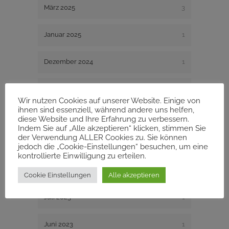
März 2025
3
Januar 2025
1
Dezember 2024
1
August 2024
1
Wir nutzen Cookies auf unserer Website. Einige von
ihnen sind essenziell, während andere uns helfen,
Dezember 2023
1
diese Website und Ihre Erfahrung zu verbessern.
Indem Sie auf „Alle akzeptieren“ klicken, stimmen Sie
der Verwendung ALLER Cookies zu. Sie können
November 2023
1
jedoch die „Cookie-Einstellungen“ besuchen, um eine
kontrollierte Einwilligung zu erteilen.
August 2023
2
Cookie Einstellungen
Alle akzeptieren
Juli 2023
1
Juni 2023
1