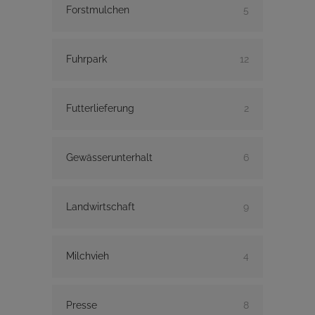
Forstmulchen
5
Fuhrpark
12
Futterlieferung
2
Gewässerunterhalt
6
Landwirtschaft
9
Milchvieh
4
Presse
8