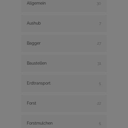
Allgemein
30
Aushub
7
Bagger
27
Baustellen
31
Erdtransport
5
Forst
22
Forstmulchen
5