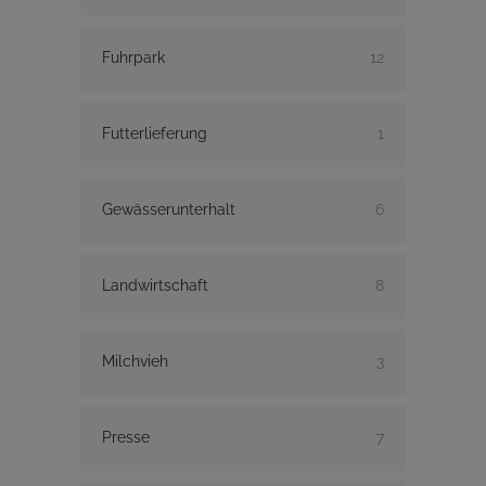
Fuhrpark
12
Futterlieferung
1
Gewässerunterhalt
6
Landwirtschaft
8
Milchvieh
3
Presse
7