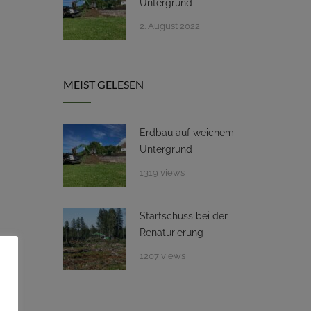
Untergrund
2. August 2022
MEIST GELESEN
Erdbau auf weichem
Untergrund
1319 views
Startschuss bei der
Renaturierung
1207 views