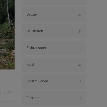
Bagger
27
Baustellen
31
Erdtransport
5
Forst
22
Forstmulchen
5
7
0
Fuhrpark
12