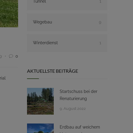
Tunnel
1
Wegebau
9
Winterdienst
1
9
0
AKTUELLSTE BEITRÄGE
ial
Startschuss bei der
Renaturierung
9. August 2022
Erdbau auf weichem