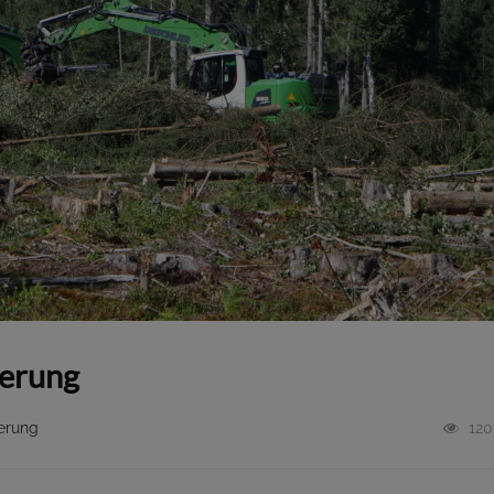
ierung
erung
120