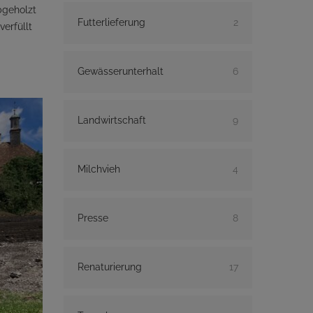
bgeholzt
Futterlieferung
2
erfüllt
Gewässerunterhalt
6
Landwirtschaft
9
Milchvieh
4
Presse
8
Renaturierung
17