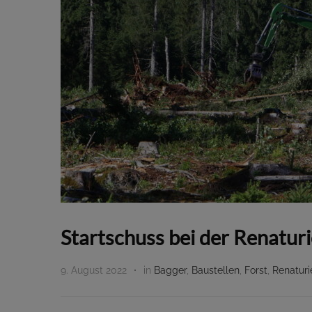
Startschuss bei der Renatur
9. August 2022
in
Bagger
,
Baustellen
,
Forst
,
Renaturi