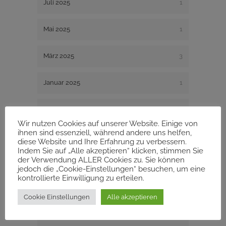
Juli 2025
1
Mai 2025
1
März 2025
3
Januar 2025
1
Dezember 2024
1
Wir nutzen Cookies auf unserer Website. Einige von
ihnen sind essenziell, während andere uns helfen,
August 2024
1
diese Website und Ihre Erfahrung zu verbessern.
Indem Sie auf „Alle akzeptieren“ klicken, stimmen Sie
der Verwendung ALLER Cookies zu. Sie können
Dezember 2023
1
jedoch die „Cookie-Einstellungen“ besuchen, um eine
kontrollierte Einwilligung zu erteilen.
November 2023
1
Cookie Einstellungen
Alle akzeptieren
August 2023
2