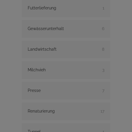
Futterlieferung
1
Gewässerunterhalt
6
Landwirtschaft
8
Milchvieh
3
Presse
7
Renaturierung
17
Tunnel
1