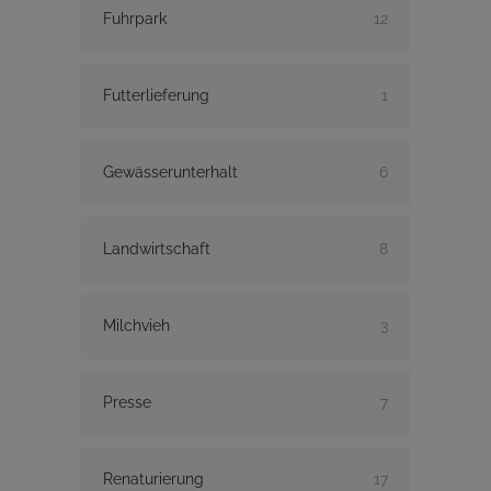
Fuhrpark
12
Futterlieferung
1
Gewässerunterhalt
6
Landwirtschaft
8
Milchvieh
3
Presse
7
Renaturierung
17