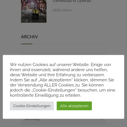
Tunnelbau in Oberau
2868 views
ARCHIV
Februar 2026
1
Wir nutzen Cookies auf unserer Website. Einige von
ihnen sind essenziell, während andere uns helfen,
Januar 2026
1
diese Website und Ihre Erfahrung zu verbessern.
Indem Sie auf „Alle akzeptieren“ klicken, stimmen Sie
der Verwendung ALLER Cookies zu. Sie können
November 2025
1
jedoch die „Cookie-Einstellungen“ besuchen, um eine
kontrollierte Einwilligung zu erteilen.
September 2025
1
Cookie Einstellungen
Alle akzeptieren
Juli 2025
1