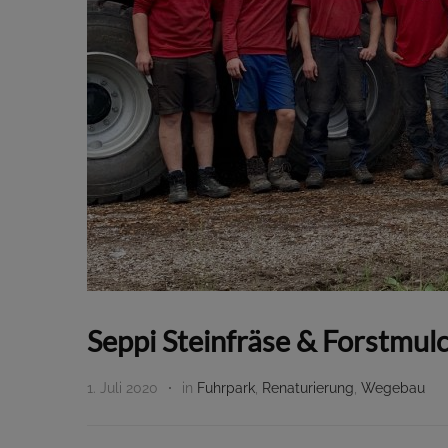
Seppi Steinfräse & Forstmul
1. Juli 2020
in
Fuhrpark
,
Renaturierung
,
Wegebau