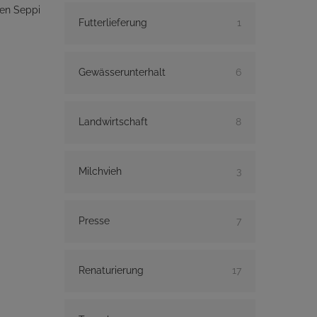
len Seppi
Futterlieferung
1
Gewässerunterhalt
6
Landwirtschaft
8
Milchvieh
3
Presse
7
Renaturierung
17