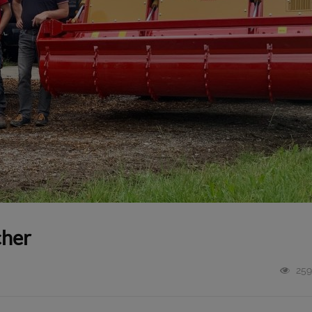
cher
259