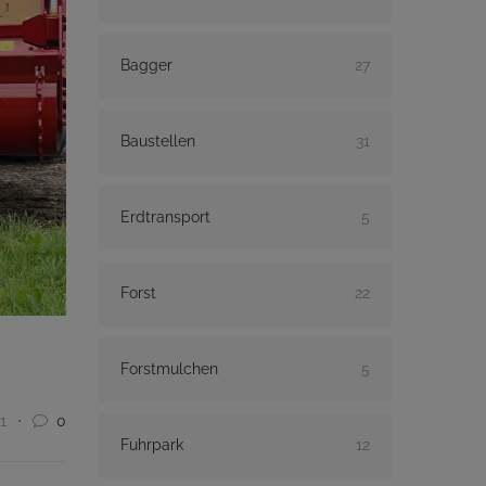
Bagger
27
Baustellen
31
Erdtransport
5
Forst
22
Forstmulchen
5
1
0
Fuhrpark
12