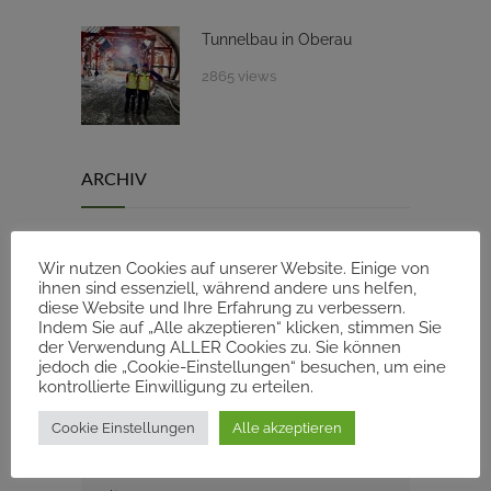
Tunnelbau in Oberau
2865 views
ARCHIV
Februar 2026
1
Wir nutzen Cookies auf unserer Website. Einige von
ihnen sind essenziell, während andere uns helfen,
diese Website und Ihre Erfahrung zu verbessern.
Januar 2026
1
Indem Sie auf „Alle akzeptieren“ klicken, stimmen Sie
der Verwendung ALLER Cookies zu. Sie können
jedoch die „Cookie-Einstellungen“ besuchen, um eine
November 2025
1
kontrollierte Einwilligung zu erteilen.
Cookie Einstellungen
Alle akzeptieren
September 2025
1