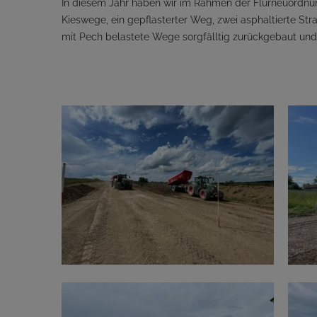
In diesem Jahr haben wir im Rahmen der Flurneuordnu
Kieswege, ein gepflasterter Weg, zwei asphaltierte Str
mit Pech belastete Wege sorgfälltig zurückgebaut und w