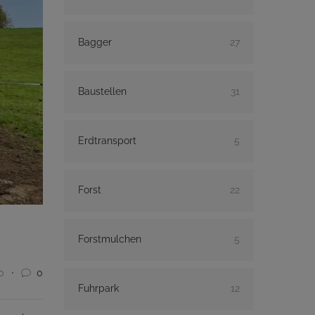
Bagger
27
Baustellen
31
Erdtransport
5
Forst
22
Forstmulchen
5
0
0
Fuhrpark
12