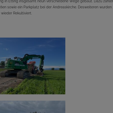
ng in Etting insgesamt neun verschiedene Wege gebaut. Dazu zähle
aßen sowie ein Parkplatz bei der Andreaskirche. Desweiteren wurden 
ieder Rekultiviert.