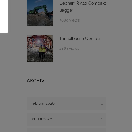
Liebherr R 920 Compakt
Bagger
3680 views
Tunnelbau in Oberau
2863 views
ARCHIV
Februar 2026
1
Januar 2026
1