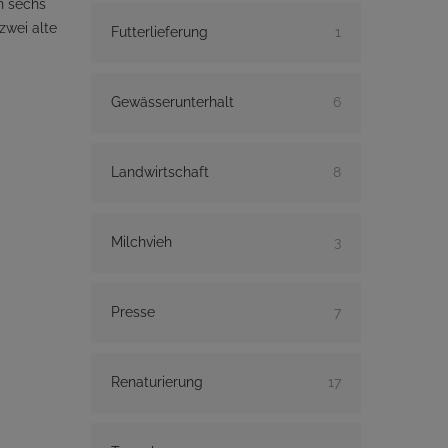
n sechs
zwei alte
Futterlieferung
1
Gewässerunterhalt
6
Landwirtschaft
8
Milchvieh
3
Presse
7
Renaturierung
17