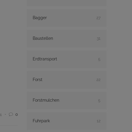
Bagger
27
Baustellen
31
Erdtransport
5
Forst
22
Forstmulchen
5
4
0
Fuhrpark
12