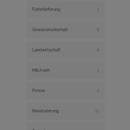
Futterlieferung
1
Gewässerunterhalt
6
Landwirtschaft
8
Milchvieh
3
Presse
7
Renaturierung
17