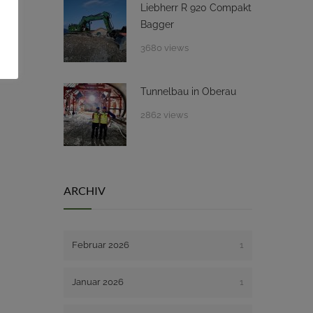
Liebherr R 920 Compakt
Bagger
3680 views
Tunnelbau in Oberau
2862 views
ARCHIV
Februar 2026
1
Januar 2026
1