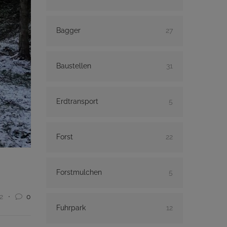
Bagger
27
Baustellen
31
Erdtransport
5
Forst
22
Forstmulchen
5
2
0
Fuhrpark
12