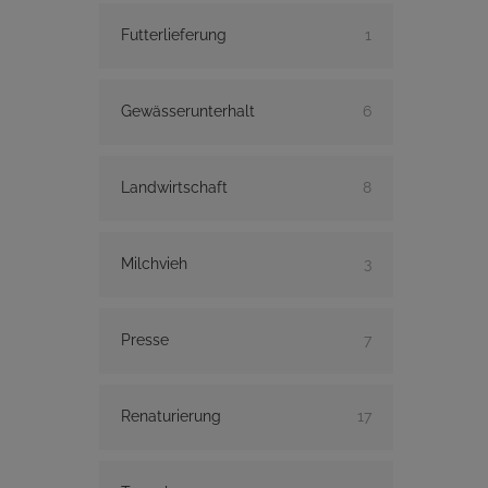
Futterlieferung
1
Gewässerunterhalt
6
Landwirtschaft
8
Milchvieh
3
Presse
7
Renaturierung
17