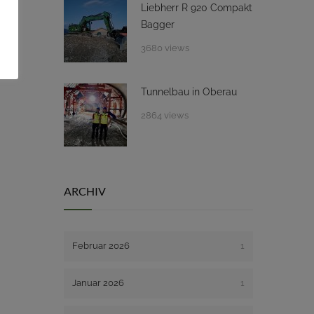
Liebherr R 920 Compakt
Bagger
3680 views
Tunnelbau in Oberau
2864 views
ARCHIV
Februar 2026
1
Januar 2026
1