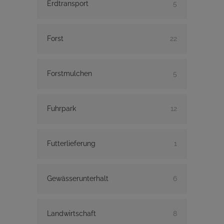
Erdtransport
5
Forst
22
Forstmulchen
5
Fuhrpark
12
Futterlieferung
1
Gewässerunterhalt
6
Landwirtschaft
8