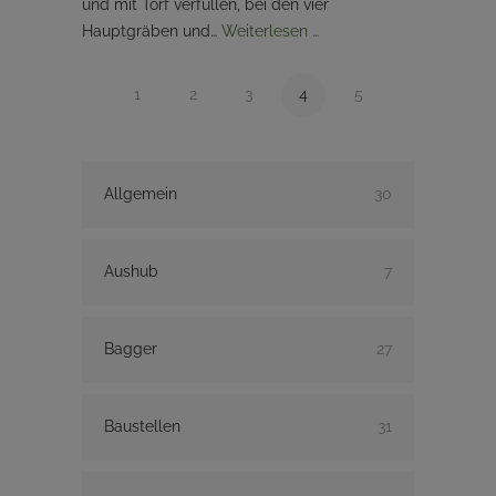
und mit Torf verfüllen, bei den vier
Hauptgräben und…
Weiterlesen …
1
2
3
4
5
Allgemein
30
Aushub
7
Bagger
27
Baustellen
31