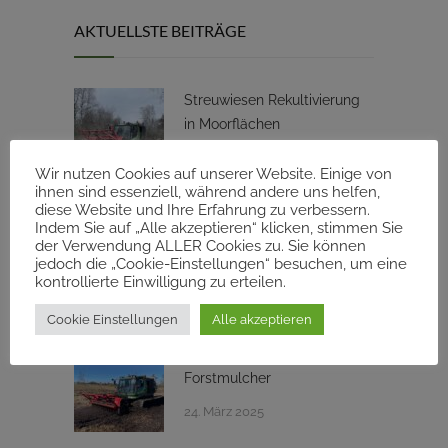
AKTUELLSTE BEITRÄGE
Streuwiesen Rekultivierung
in Moorflächen
9. Februar 2026
Wir nutzen Cookies auf unserer Website. Einige von
ihnen sind essenziell, während andere uns helfen,
diese Website und Ihre Erfahrung zu verbessern.
Bachrenaturierung
Indem Sie auf „Alle akzeptieren“ klicken, stimmen Sie
Forstbetrieb Landsberg am
der Verwendung ALLER Cookies zu. Sie können
jedoch die „Cookie-Einstellungen“ besuchen, um eine
Lech
kontrollierte Einwilligung zu erteilen.
9. September 2025
Cookie Einstellungen
Alle akzeptieren
Pistenraupe mit
Forstmulcher
24. März 2025