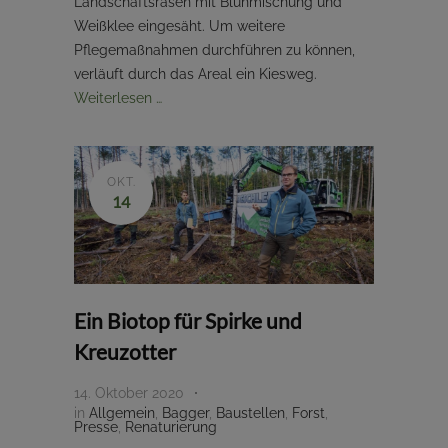
Landschaftsrasen mit Blühmischung und
Weißklee eingesäht. Um weitere
Pflegemaßnahmen durchführen zu können,
verläuft durch das Areal ein Kiesweg.
Weiterlesen …
OKT.
14
Ein Biotop für Spirke und
Kreuzotter
14. Oktober 2020
in
Allgemein
,
Bagger
,
Baustellen
,
Forst
,
Presse
,
Renaturierung