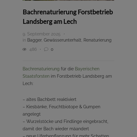
Bachrenaturierung Forstbetrieb
Landsberg am Lech
9. September 2025
in
Bagger
,
Gewässerunterhalt
,
Renaturierung
486
0
Bachrenaturierung
für die
Bayerischen
Staatsforsten
im Forstbetrieb Landsberg am
Lech:
– altes Bachbett reaktiviert
– Kiesbänke, Feuchtbiotope & Gumpen
angelegt
– Wurzelstöcke und Findlinge eingebracht,
damit der Bach wieder mäandert
– neue Uferbepflanzung für mehr Schatten