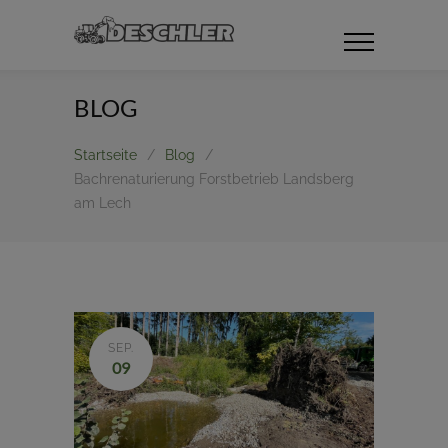
BLOG
Startseite
/
Blog
/
Bachrenaturierung Forstbetrieb Landsberg
am Lech
SEP.
09