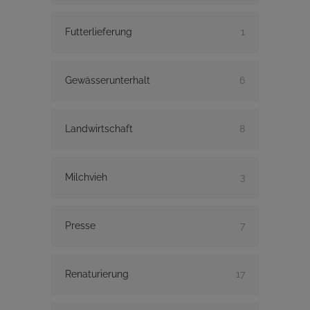
Futterlieferung
1
Gewässerunterhalt
6
Landwirtschaft
8
Milchvieh
3
Presse
7
Renaturierung
17