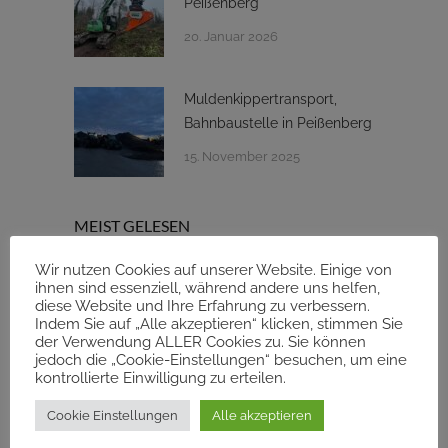
Peißenberg
20. Januar 2026
Muldenkippertransport,
Bahnbaustelle in Peißenberg
15. November 2025
MEIST GELESEN
Wir nutzen Cookies auf unserer Website. Einige von
ihnen sind essenziell, während andere uns helfen,
Die Natur ist nur eine
diese Website und Ihre Erfahrung zu verbessern.
Leihgabe
Indem Sie auf „Alle akzeptieren“ klicken, stimmen Sie
der Verwendung ALLER Cookies zu. Sie können
4970 views
jedoch die „Cookie-Einstellungen“ besuchen, um eine
kontrollierte Einwilligung zu erteilen.
Liebherr R 920 Compakt
Cookie Einstellungen
Alle akzeptieren
Bagger