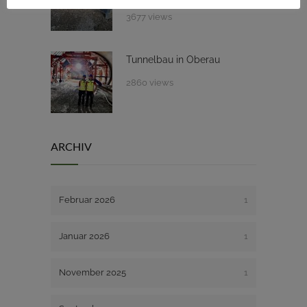
3677 views
Tunnelbau in Oberau
2860 views
ARCHIV
Februar 2026
1
Januar 2026
1
November 2025
1