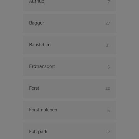
Aushub
7
Bagger
27
Baustellen
31
Erdtransport
5
Forst
22
Forstmulchen
5
Fuhrpark
12