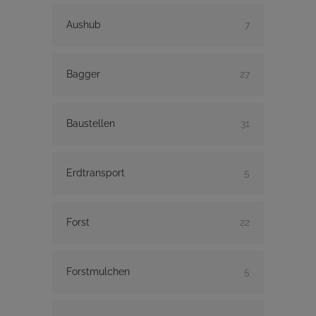
Aushub
7
Bagger
27
Baustellen
31
Erdtransport
5
Forst
22
Forstmulchen
5