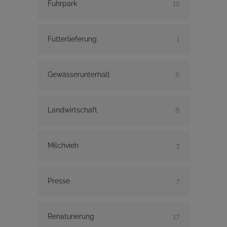
Fuhrpark
12
Futterlieferung
1
Gewässerunterhalt
6
Landwirtschaft
8
Milchvieh
3
Presse
7
Renaturierung
17