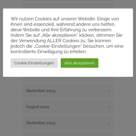
September 2025
1
Wir nutzen Cookies auf unserer Website. Einige von
ihnen sind essenziell, während andere uns helfen,
Juli 2025
1
diese Website und Ihre Erfahrung zu verbessern.
Indem Sie auf „Alle akzeptieren“ klicken, stimmen Sie
der Verwendung ALLER Cookies zu. Sie können
Mai 2025
1
jedoch die „Cookie-Einstellungen“ besuchen, um eine
kontrollierte Einwilligung zu erteilen.
März 2025
3
Cookie Einstellungen
Alle akzeptieren
Januar 2025
1
Dezember 2024
1
August 2024
1
Dezember 2023
1