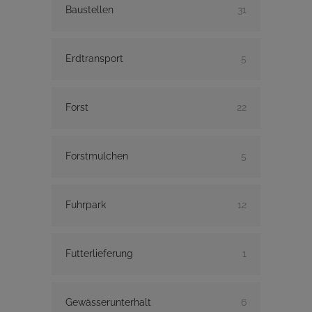
Baustellen
31
Erdtransport
5
Forst
22
Forstmulchen
5
Fuhrpark
12
Futterlieferung
1
Gewässerunterhalt
6