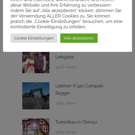
diese Website und Ihre Erfahrung zu verbessern.
15. November 2025
Indem Sie auf „Alle akzeptieren“ klicken, stimmen Sie
der Verwendung ALLER Cookies zu. Sie können
jedoch die „Cookie-Einstellungen“ besuchen, um eine
kontrollierte Einwilligung zu erteilen.
MEIST GELESEN
Cookie Einstellungen
Alle akzeptieren
Die Natur ist nur eine
Leihgabe
4976 views
Liebherr R 920 Compakt
Bagger
3681 views
Tunnelbau in Oberau
2865 views