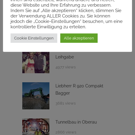
diese Website und Ihre Erfahrung zu verbessern.
15. November 2025
Indem Sie auf „Alle akzeptieren“ klicken, stimmen Sie
der Verwendung ALLER Cookies zu. Sie können
jedoch die „Cookie-Einstellungen“ besuchen, um eine
kontrollierte Einwilligung zu erteilen.
MEIST GELESEN
Cookie Einstellungen
Alle akzeptieren
Die Natur ist nur eine
Leihgabe
4977 views
Liebherr R 920 Compakt
Bagger
3681 views
Tunnelbau in Oberau
2866 views