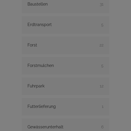
Baustellen
31
Erdtransport
5
Forst
22
Forstmulchen
5
Fuhrpark
12
Futterlieferung
1
Gewässerunterhalt
6