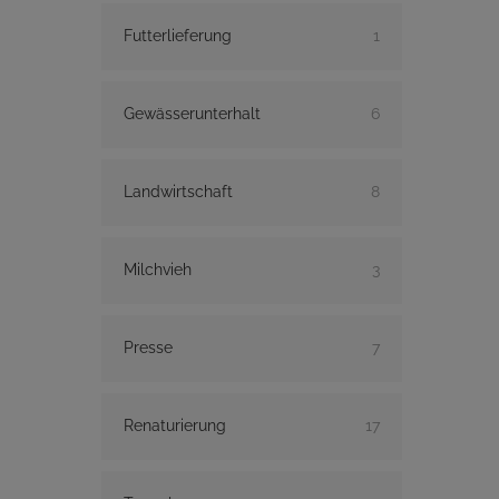
Futterlieferung
1
Gewässerunterhalt
6
Landwirtschaft
8
Milchvieh
3
Presse
7
Renaturierung
17