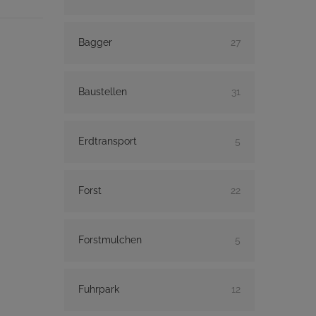
Bagger
27
Baustellen
31
Erdtransport
5
Forst
22
Forstmulchen
5
Fuhrpark
12