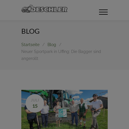
BLOG
Startseite
/
Blog
/
Neuer Sportpark in Uffing: Die Bagger sind
angerollt
JULI
15