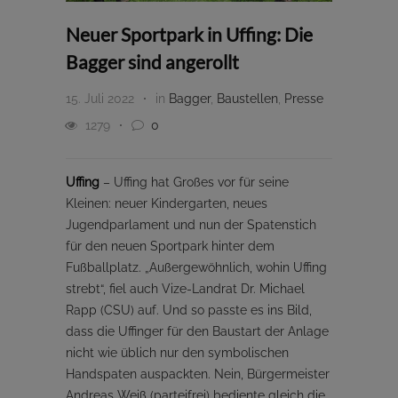
Neuer Sportpark in Uffing: Die
Bagger sind angerollt
15. Juli 2022
in
Bagger
,
Baustellen
,
Presse
1279
0
Uffing
– Uffing hat Großes vor für seine
Kleinen: neuer Kindergarten, neues
Jugendparlament und nun der Spatenstich
für den neuen Sportpark hinter dem
Fußballplatz. „Außergewöhnlich, wohin Uffing
strebt“, fiel auch Vize-Landrat Dr. Michael
Rapp (CSU) auf. Und so passte es ins Bild,
dass die Uffinger für den Baustart der Anlage
nicht wie üblich nur den symbolischen
Handspaten auspackten. Nein, Bürgermeister
Andreas Weiß (parteifrei) bediente gleich die