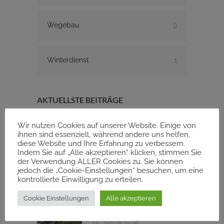
Wegebau
9
Winterdienst
1
AKTUELLSTE BEITRÄGE
Wir nutzen Cookies auf unserer Website. Einige von
ihnen sind essenziell, während andere uns helfen,
Streuwiesen Rekultivierung
diese Website und Ihre Erfahrung zu verbessern.
in Moorflächen
Indem Sie auf „Alle akzeptieren“ klicken, stimmen Sie
der Verwendung ALLER Cookies zu. Sie können
9. Februar 2026
jedoch die „Cookie-Einstellungen“ besuchen, um eine
kontrollierte Einwilligung zu erteilen.
Rodungsarbeiten in
Cookie Einstellungen
Alle akzeptieren
Peißenberg
20. Januar 2026